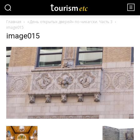
Главная
«День открытых дверей» по-чикагски. Часть 3
image015
image015