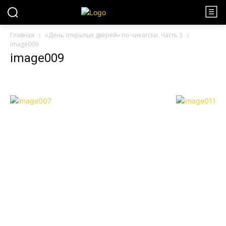
Главная
«День открытых дверей» по-чикагски. Часть 3
image009
image009