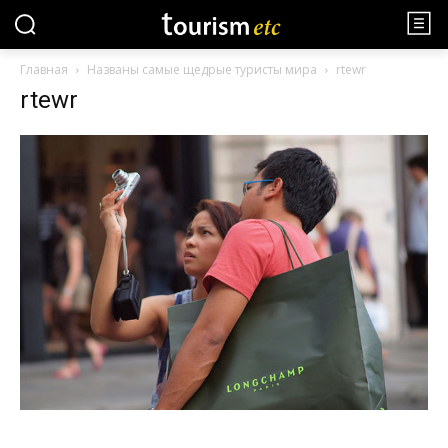
Главная
Названы самые щедрые туристы мира
rtewr
rtewr