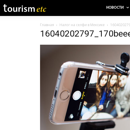
НОВОСТИ
Главная
Налог на селфи в Мексике
160402027
16040202797_170bee