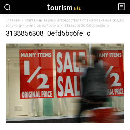
Главная
Магазины в Греции предоставляют эксклюзивные скидки
только для туристов из России
3138856308_0efd5bc6fe_o
3138856308_0efd5bc6fe_o