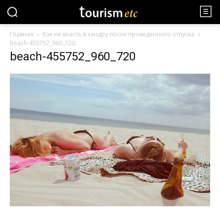
Главная
Как не впасть в хандру после проведенного отпуска
beach-455752_960_720
beach-455752_960_720