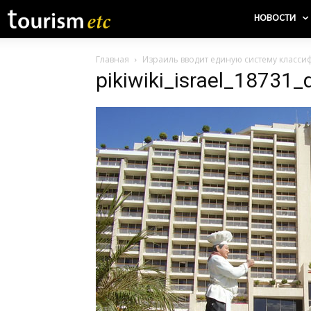
НОВОСТИ
Главная
Израиль вводит единую систему класси
pikiwiki_israel_18731_