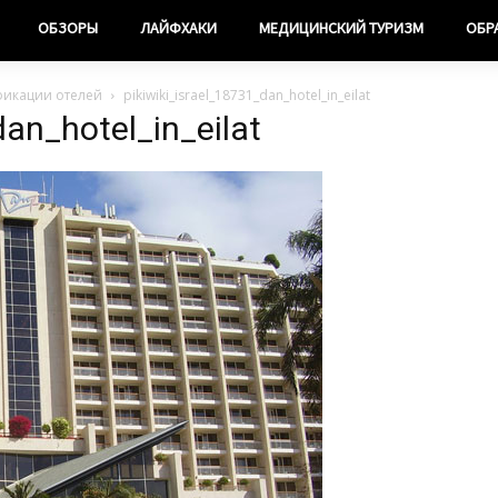
ОБЗОРЫ
ЛАЙФХАКИ
МЕДИЦИНСКИЙ ТУРИЗМ
ОБР
фикации отелей
pikiwiki_israel_18731_dan_hotel_in_eilat
dan_hotel_in_eilat