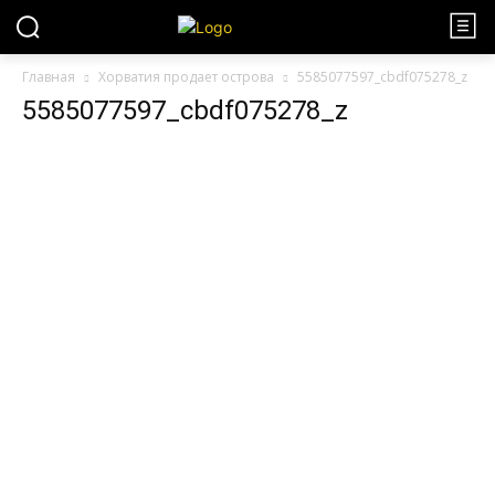
Главная
Хорватия продает острова
5585077597_cbdf075278_z
5585077597_cbdf075278_z