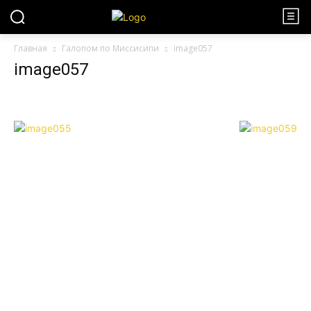
Главная
Галопом по Миссисипи
image057
image057