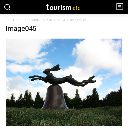
Главная
Галопом по Миссисипи
image045
image045