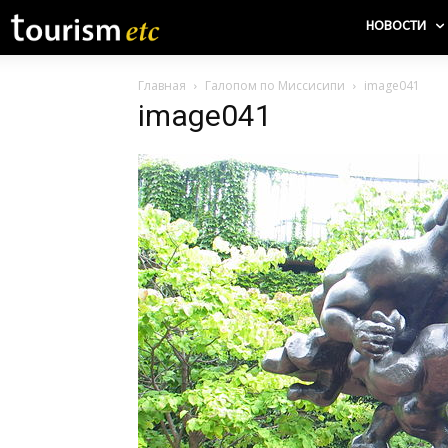
НОВОСТИ
Главная
Галопом по Миссисипи
image041
image041