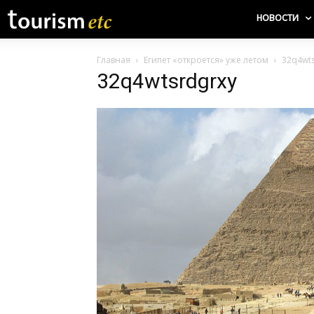
НОВОСТИ
Главная
Египет «откроется» уже летом
32q4wts
32q4wtsrdgrxy