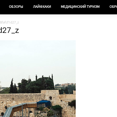
ОБЗОРЫ
ЛАЙФХАКИ
МЕДИЦИНСКИЙ ТУРИЗМ
ОБР
8fafcf1d27_z
d27_z