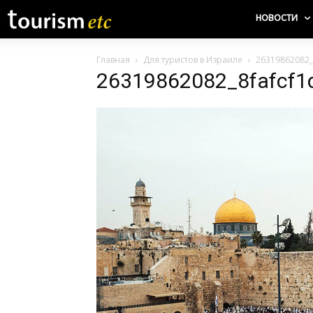
НОВОСТИ
Главная
Для туристов в Израиле
26319862082_
26319862082_8fafcf1