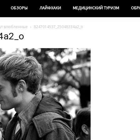
ОБЗОРЫ
ЛАЙФХАКИ
МЕДИЦИНСКИЙ ТУРИЗМ
ОБР
дут влюбленные
8247014537_25048334a2_o
4a2_o