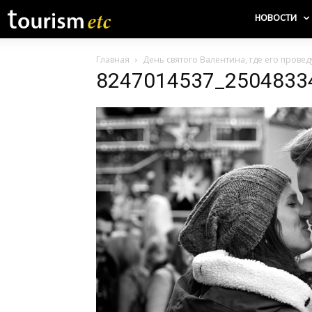
НОВОСТИ
Главная
День святого Валентина, где его прове
8247014537_2504833