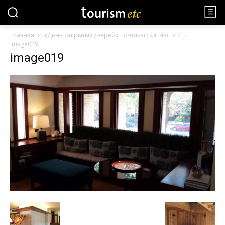
Главная
«День открытых дверей» по-чикагски. Часть 2
image019
image019