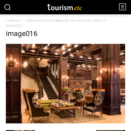
Главная
«День открытых дверей» по-чикагски. Часть 4
image016
image016