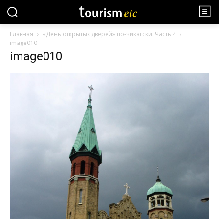
Главная
«День открытых дверей» по-чикагски. Часть 4
image010
image010