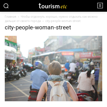
Главная
Чтобы отдохнуть хорошо, нужно отдыхать как можно
дальше от своего города
city-people-woman-street
city-people-woman-street