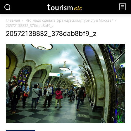
Главная
Что надо сделать французскому туристу в Москве?
20572138832_378dab8bf9_z
20572138832_378dab8bf9_z