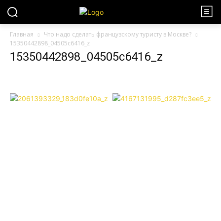
Главная
Что надо сделать французскому туристу в Москве?
15350442898_04505c6416_z
15350442898_04505c6416_z