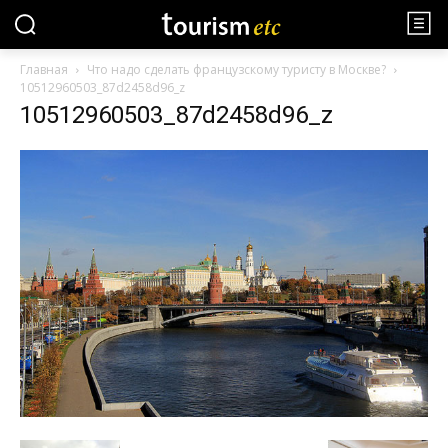
Главная
Что надо сделать французскому туристу в Москве?
10512960503_87d2458d96_z
10512960503_87d2458d96_z