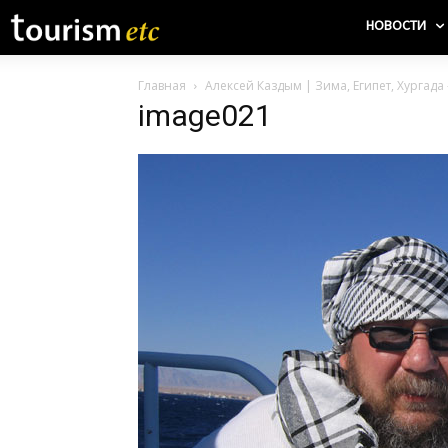
НОВОСТИ
Главная
Алексей Каздым | Зима, Египет, Хургада 
image021