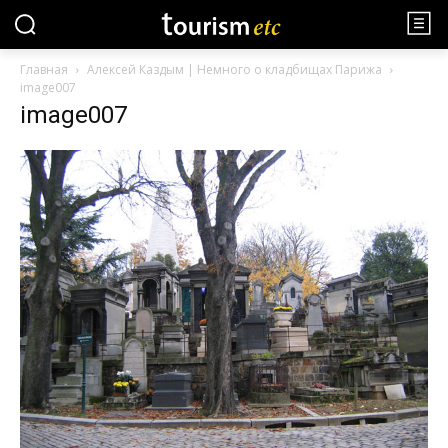
Главная
Алексей Каздым | Немного о кладбищах Парижа
image007
image007