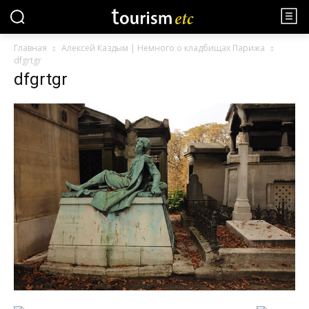
Главная
Алексей Каздым | Немного о кладбищах Парижа
dfgrtgr
dfgrtgr