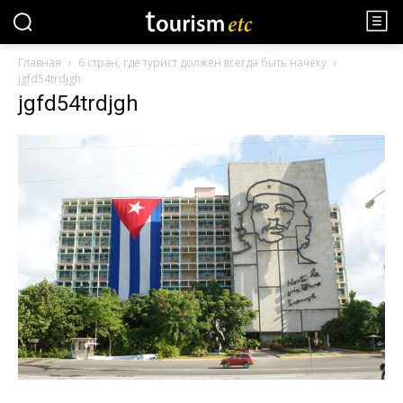
Главная
6 стран, где турист должен всегда быть начеку
jgfd54trdjgh
jgfd54trdjgh