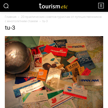
Главная
20 практических советов туристам от путешественников
с многолетним стажем
tu-3
tu-3