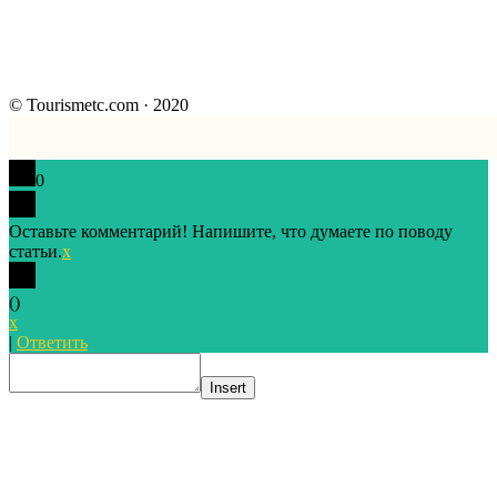
© Tourismetc.com · 2020
0
Оставьте комментарий! Напишите, что думаете по поводу
статьи.
x
(
)
x
|
Ответить
Insert