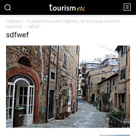
Главная
10 живописных мест Европы, где пока еще немного
туристов
sdfwef
sdfwef