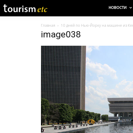
НОВОСТИ
Главная
10 дней по Нью-Йорку на машине из Кен
image038