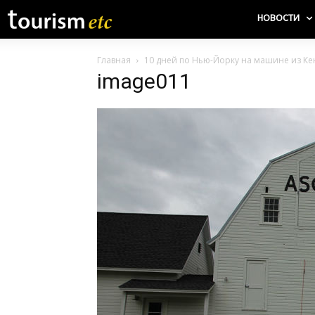
НОВОСТИ
Главная
10 дней по Нью-Йорку на машине из Кен
image011