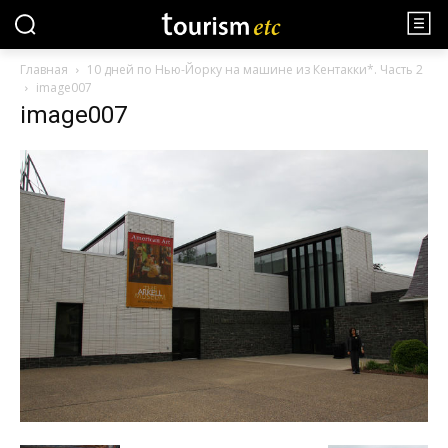
Главная
10 дней по Нью-Йорку на машине из Кентакки*. Часть 2
image007
image007